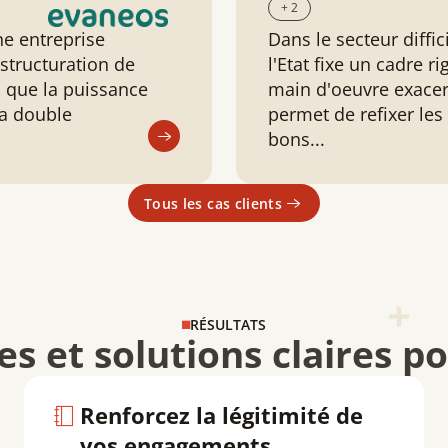
+ 2
e entreprise
Dans le secteur diffic
 structuration de
l'Etat fixe un cadre r
si que la puissance
main d'oeuvre exacerb
la double
permet de refixer les
bons...
Tous les cas clients
RÉSULTATS
es et solutions claires 
Renforcez la légitimité de
vos engagements