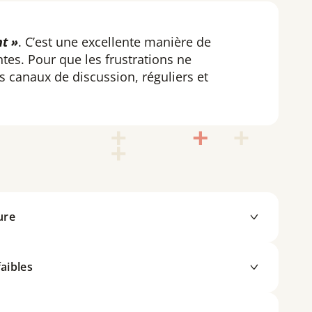
nt »
. C’est une excellente manière de
ntes. Pour que les frustrations ne
s canaux de discussion, réguliers et
ure
us group, questionnaires quantitatifs : nous nous
faibles
r les entretiens, les résultats des questionnaires.
s stratégiques pour convertir les signaux faibles en