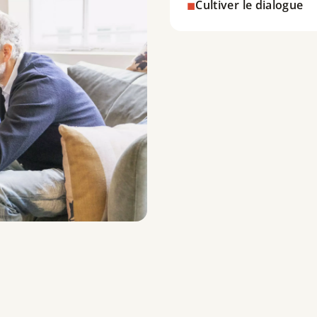
Cultiver le dialogue
Nous vous aidons à rendre l
régulier. Presque similair
que le lien est durable.