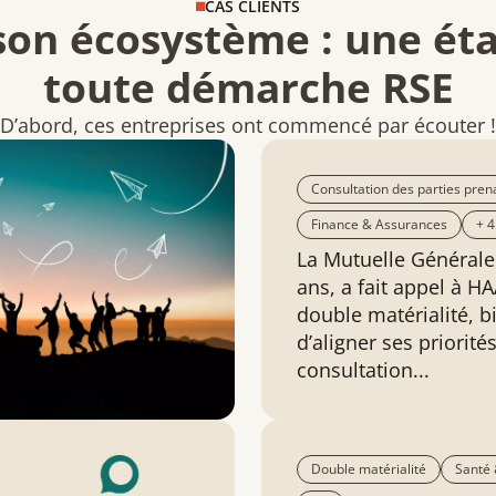
CAS CLIENTS
son écosystème : une éta
toute démarche RSE
D’abord, ces entreprises ont commencé par écouter !
Consultation des parties pren
Finance & Assurances
+ 4
La Mutuelle Générale 
ans, a fait appel à 
double matérialité, b
d’aligner ses priori
consultation...
Double matérialité
Santé 