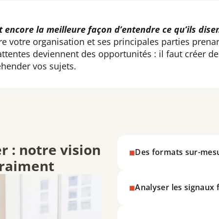
st encore la meilleure façon d’entendre ce qu’ils dise
tre votre organisation et ses principales parties prena
ttentes deviennent des opportunités : il faut créer de
éhender vos sujets.
 : notre vision
Des formats sur-mes
vraiment
Entretiens qualitatifs, foc
adaptons à vos besoins.
Analyser les signaux 
Nous vous aidons à décrypte
Nous amenons des réflexion
opportunités.