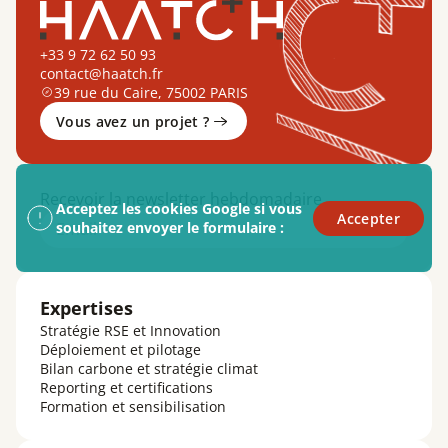
+33 9 72 62 50 93
contact@haatch.fr
39 rue du Caire, 75002 PARIS
Vous avez un projet ?
Recevoir la newsletter hebdomadaire
Acceptez les cookies Google si vous
Accepter
Email
souhaitez envoyer le formulaire :
Expertises
Stratégie RSE et Innovation
Déploiement et pilotage
Bilan carbone et stratégie climat
Reporting et certifications
Formation et sensibilisation