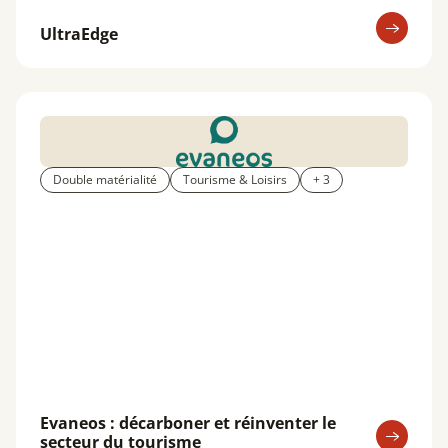
UltraEdge
Double matérialité
Tourisme & Loisirs
+ 3
Evaneos : décarboner et réinventer le
secteur du tourisme