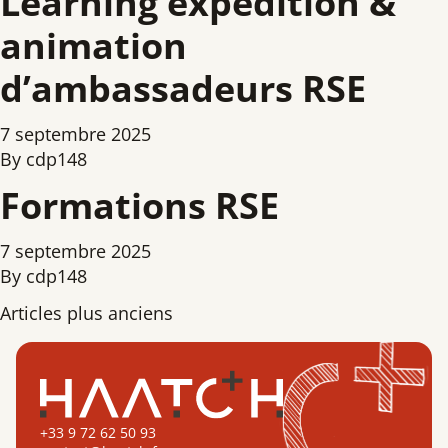
Learning expedition &
animation
d’ambassadeurs RSE
7 septembre 2025
By
cdp148
Formations RSE
7 septembre 2025
By
cdp148
Navigation
Articles plus anciens
des
articles
+33 9 72 62 50 93