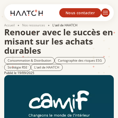
Panneau de gestion des cookies
Nous contacter
Accueil
Nos ressources
L'œil de HAATCH
Renouer avec le succès en
misant sur les achats
durables
Consommation & Distribution
Cartographie des risques ESG
Stratégie RSE
L'œil de HAATCH
Publié le 19/09/2025