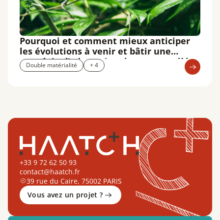
Pourquoi et comment mieux anticiper
les évolutions à venir et bâtir une
stratégie d’adaptation de votre modèle
Double matérialité
+ 4
d’affaires ?
+33 9 72 62 50 93
contact@haatch.fr
39 rue du Caire, 75002 PARIS
Vous avez un projet ?