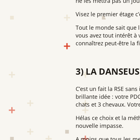
ne les mettra pas un jou
Visez le premier étage c
Tout le monde sait que l
vous avez tout intérêt à
connaîtrez peut-être la 
3) LA DANSEU
C’est un fait la RSE sans
brillante idée : votre P
chats et 3 chevaux. Votr
Hélas ce choix et la mé
nouvelle impasse.
A moins que tous les mem