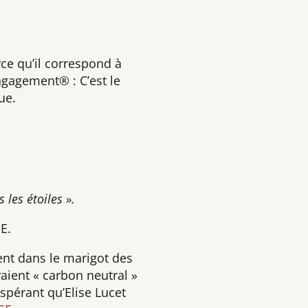
rce qu’il correspond à
ngagement® : C’est le
ue.
 les étoiles ».
E.
ent dans le marigot des
raient « carbon neutral »
spérant qu’Elise Lucet