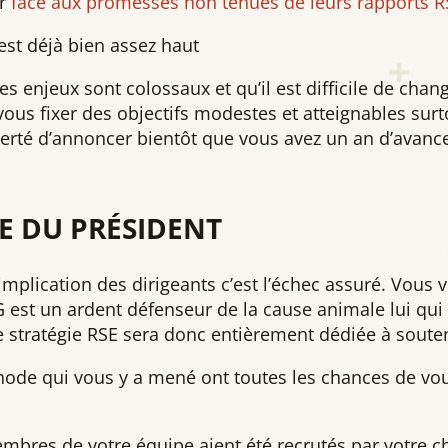
r
face aux promesses non tenues de leurs rapports R
’est déjà bien assez haut
es enjeux sont colossaux et qu’il est difficile de chan
 vous fixer des objectifs modestes et atteignables sur
fierté d’annoncer bientôt que vous avez un an d’avanc
SE DU PRÉSIDENT
 implication des dirigeants c’est l’échec assuré. Vous
DG est un ardent défenseur de la cause animale lui qu
e stratégie RSE sera donc entièrement dédiée à souten
thode qui vous y a mené ont toutes les chances de vo
bres de votre équipe aient été recrutés par votre ch