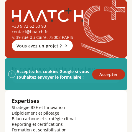
+33 9 72 62 50 93
contact@haatch.fr
39 rue du Caire, 75002 PARIS
Vous avez un projet ?
Recevoir la newsletter hebdomadaire
Acceptez les cookies Google si vous
Accepter
Email
souhaitez envoyer le formulaire :
Expertises
Stratégie RSE et Innovation
Déploiement et pilotage
Bilan carbone et stratégie climat
Reporting et certifications
Formation et sensibilisation