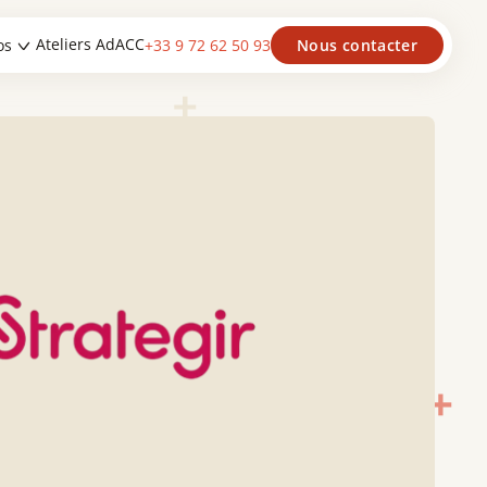
Ateliers AdACC
os
+33 9 72 62 50 93
Nous contacter