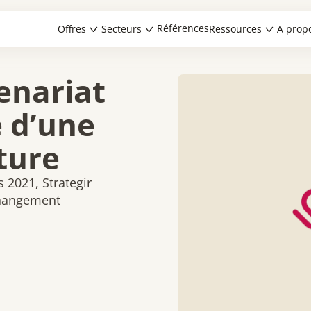
Références
Offres
Secteurs
Ressources
A prop
tenariat
e d’une
ture
s 2021, Strategir
changement