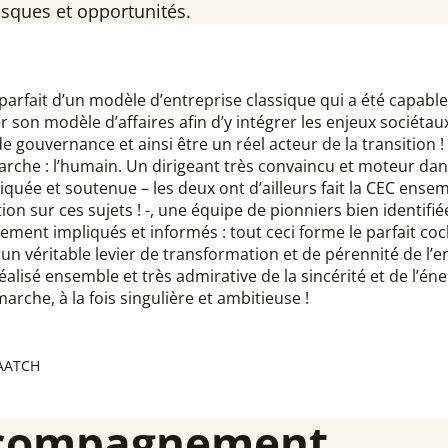
isques et opportunités.
 parfait d’un modèle d’entreprise classique qui a été capabl
 son modèle d’affaires afin d’y intégrer les enjeux sociétaux
gouvernance et ainsi être un réel acteur de la transition ! 
rche : l’humain. Un dirigeant très convaincu et moteur d
iquée et soutenue – les deux ont d’ailleurs fait la CEC ensemb
n sur ces sujets ! -, une équipe de pionniers bien identifiée
ement impliqués et informés : tout ceci forme le parfait cock
n véritable levier de transformation et de pérennité de l’ent
 réalisé ensemble et très admirative de la sincérité et de l’én
rche, à la fois singulière et ambitieuse !
AATCH
ccompagnement