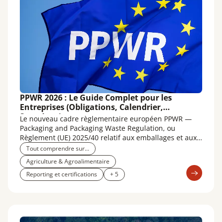
PPWR 2026 : Le Guide Complet pour les
Entreprises (Obligations, Calendrier,
Sanctions)
Le nouveau cadre règlementaire européen PPWR —
Packaging and Packaging Waste Regulation, ou
Règlement (UE) 2025/40 relatif aux emballages et aux
déchets d'emballages — redéfinit en profondeur les
Tout comprendre sur...
règles du jeu pour tous les acteurs qui mettent des
Agriculture & Agroalimentaire
emballages sur le marché de l'Union européenne.
Reporting et certifications
+ 5