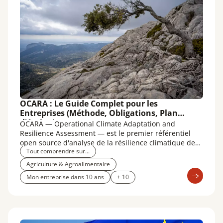
OCARA : Le Guide Complet pour les
Entreprises (Méthode, Obligations, Plan
d'Action)
OCARA — Operational Climate Adaptation and
Resilience Assessment — est le premier référentiel
open source d'analyse de la résilience climatique des
Tout comprendre sur...
entreprises, développé par Carbone 4 en partenariat
avec l'ADEME, HDI Global France, Bureau Veritas et la
Agriculture & Agroalimentaire
CCI Grand Est. Lancé en 2021, il est aujourd'hui
Mon entreprise dans 10 ans
+ 10
disponible en version SaaS depuis janvier 2026 et a
été déployé sur environ un millier de sites à travers le
monde.