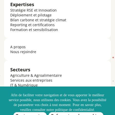
Expertises
Stratégie RSE et Innovation
Déploiement et pilotage
Bilan carbone et stratégie climat
Reporting et certifications
Formation et sensibilisation
A propos
Nous rejoindre
Secteurs
Agriculture & Agroalimentaire
Services aux entreprises
IT & Numérique
Finance & Assurances
Luxe & Cosmétique
Afin de faciliter votre navigation et de vous apporter le meilleur
Biens de Consommation & Retail
service possible, nous utilisons des cookies. Vous avez la possibilité
Santé & Services à la personne
de paramétrer vos choix à tout moment. Pour en savoir plus,
Tourisme & Loisirs
veuillez consulter notre politique de confidentialité.
Secteur Public & Associatif