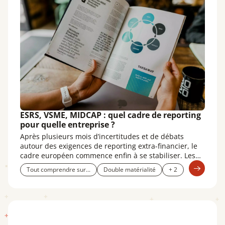
ESRS, VSME, MIDCAP : quel cadre de reporting
pour quelle entreprise ?
Après plusieurs mois d’incertitudes et de débats
autour des exigences de reporting extra-financier, le
cadre européen commence enfin à se stabiliser. Les
négociations sur la mise en œuvre de la CSRD, les
Tout comprendre sur...
Double matérialité
+ 2
seuils d’application et le contenu des ESRS ont permis
de clarifier les attentes à l’égard des entreprises. Le
brouillard réglementaire se lève progressivement,
laissant place à un paysage plus lisible.