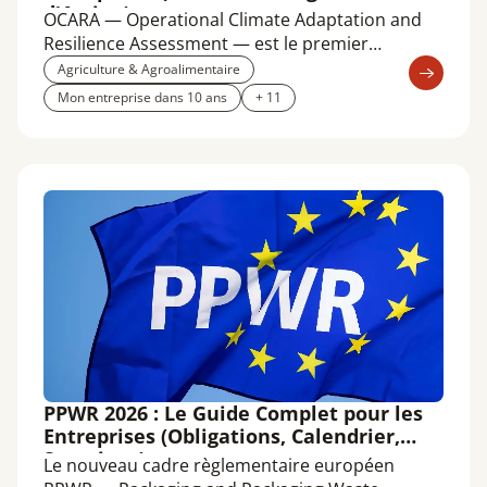
d'Action)
OCARA — Operational Climate Adaptation and
Resilience Assessment — est le premier
référentiel open source d'analyse de la
Agriculture & Agroalimentaire
résilience climatique des entreprises, développé
Mon entreprise dans 10 ans
+ 11
par Carbone 4 en partenariat avec l'ADEME, HDI
Global France, Bureau Veritas et la CCI Grand
Est. Lancé en 2021, il est aujourd'hui disponible
en version SaaS depuis janvier 2026 et a été
déployé sur environ un millier de sites à travers
le monde.
PPWR 2026 : Le Guide Complet pour les
Entreprises (Obligations, Calendrier,
Sanctions)
Le nouveau cadre règlementaire européen