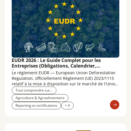
EUDR 2026 : Le Guide Complet pour les
Entreprises (Obligations, Calendrier,
Sanctions)
Le règlement EUDR — European Union Deforestation
Regulation, officiellement Règlement (UE) 2023/1115
relatif à la mise à disposition sur le marché de l'Union
et à l'exportation à partir de l'Union de certains
Tout comprendre sur...
produits de base et produits associés à la
Agriculture & Agroalimentaire
déforestation et à la dégradation des forêts — est la
Reporting et certifications
+ 4
première législation européenne contraignante qui
oblige les entreprises à prouver que les produits
qu'elles vendent ou exportent n'ont pas contribué à la
destruction des forêts mondiales.