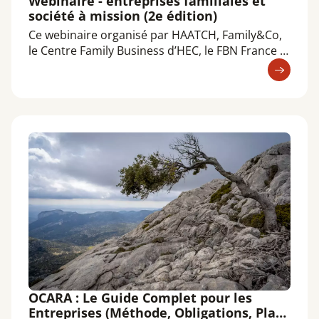
Webinaire - entreprises familiales et
société à mission (2e édition)
Ce webinaire organisé par HAATCH, Family&Co,
le Centre Family Business d’HEC, le FBN France et
la Communauté des Entreprises à Mission
explore le regard porté par les entreprises
familiales sur la démarche de Société à mission.
À travers les éclairages d’experts et les
témoignages de dirigeants d’entreprises
familiales engagées, nous explorerons les
spécificités de la gouvernance familiale, les
apports concrets de la qualité de Société à
mission, ainsi que les freins, leviers et enjeux
rencontrés.
OCARA : Le Guide Complet pour les
Entreprises (Méthode, Obligations, Plan