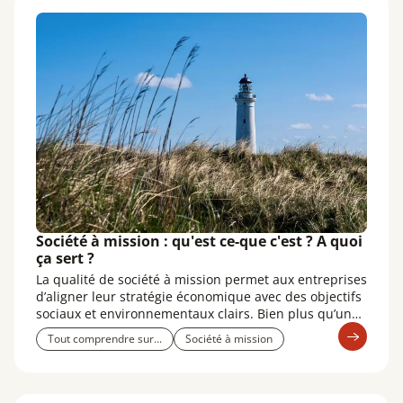
l’avis de HAATCH sur les nouveaux standards !
Société à mission : qu'est ce-que c'est ? A quoi
ça sert ?
La qualité de société à mission permet aux entreprises
d’aligner leur stratégie économique avec des objectifs
sociaux et environnementaux clairs. Bien plus qu’un
engagement symbolique, elle constitue un travail de
Tout comprendre sur...
Société à mission
questionnement en profondeur, un chemin de
transformation et de progrès, mais aussi un véritable
levier de de différenciation et de résilience pour celles
qui l'adoptent.