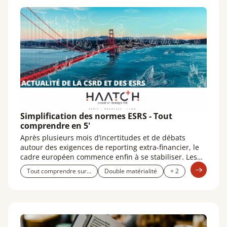
Simplification des normes ESRS - Tout
comprendre en 5'
Après plusieurs mois d’incertitudes et de débats
autour des exigences de reporting extra-financier, le
cadre européen commence enfin à se stabiliser. Les
négociations sur la mise en œuvre de la CSRD, les
Tout comprendre sur...
Double matérialité
+ 2
seuils d’application et le contenu des ESRS ont permis
de clarifier les attentes à l’égard des entreprises. Le
brouillard réglementaire se lève progressivement,
laissant place à un paysage plus lisible.